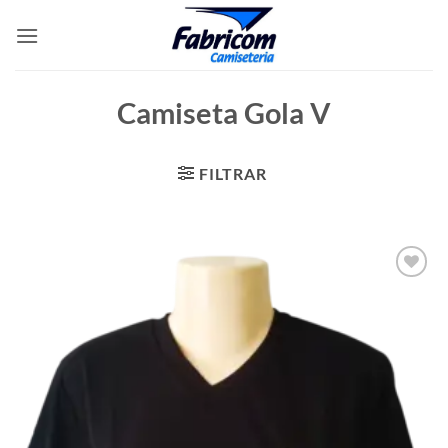
Skip
to
content
Camiseta Gola V
FILTRAR
Add to
wishlist